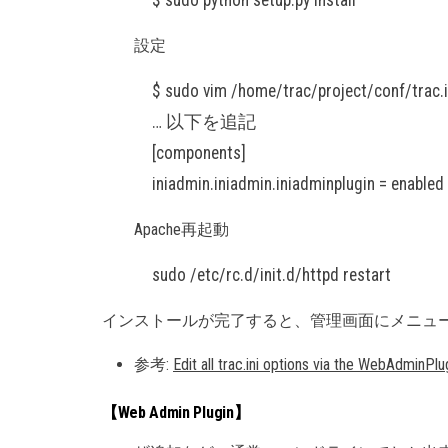
$ sudo python setup.py install
設定
$ sudo vim /home/trac/project/conf/trac.i
… 以下を追記
[components]
iniadmin.iniadmin.iniadminplugin = enabled
Apache再起動
sudo /etc/rc.d/init.d/httpd restart
インストールが完了すると、管理画面にメニュ
参考:
Edit all trac.ini options via the WebAdminPlu
【Web Admin Plugin】