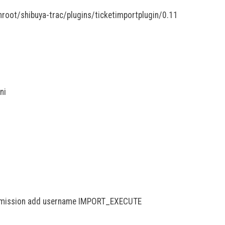
vnroot/shibuya-trac/plugins/ticketimportplugin/0.11
ni
ermission add username IMPORT_EXECUTE