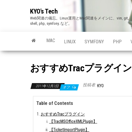
Skip
KYO's Tech
to
Web関連の備忘。Linux運用とMac関連をメインに、vim, git,
the
shell, php, symfony..など。
content
MAC
LINUX
SYMFONY
PHP
おすすめTracプラグイン(Tra
投稿者:
KYO
2011年12月2日
オフ
Table of Contents
おすすめTracプラグイン
【TracMSOfficeXMLPlugin】
【TicketImportPlugin】