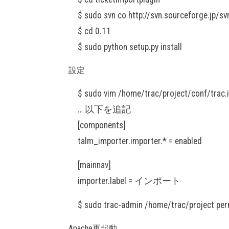
$ sudo svn co http://svn.sourceforge.jp/s
$ cd 0.11
$ sudo python setup.py install
設定
$ sudo vim /home/trac/project/conf/trac.i
… 以下を追記
[components]
talm_importer.importer.* = enabled
[mainnav]
importer.label = インポート
$ sudo trac-admin /home/trac/project p
Apache再起動