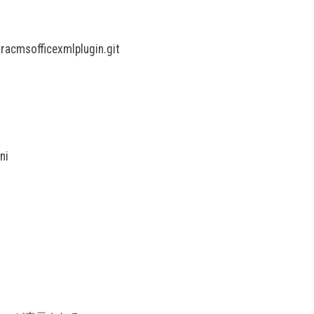
tracmsofficexmlplugin.git
ni