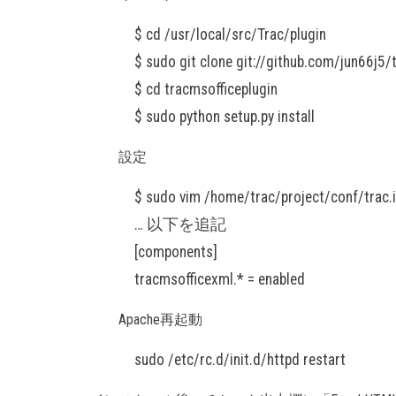
$ cd /usr/local/src/Trac/plugin
$ sudo git clone git://github.com/jun66j5/
$ cd tracmsofficeplugin
$ sudo python setup.py install
設定
$ sudo vim /home/trac/project/conf/trac.i
… 以下を追記
[components]
tracmsofficexml.* = enabled
Apache再起動
sudo /etc/rc.d/init.d/httpd restart