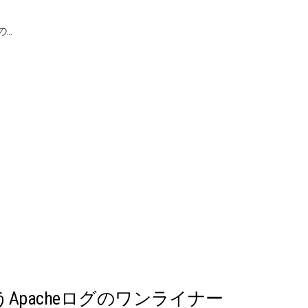
の…
く使うApacheログのワンライナー