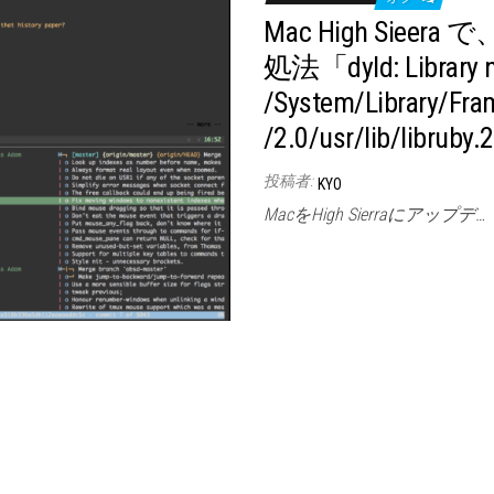
Mac High Sie
処法「dyld: Library n
/System/Library/Fr
/2.0/usr/lib/libruby.2
投稿者:
KYO
MacをHigh Sierraにアップデ…