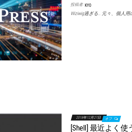
投稿者:
KYO
Wiziwig過ぎる.. 元々、個人用
2018年12月27日
オフ
[Shell] 最近よ