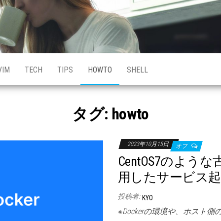
VIM
TECH
TIPS
HOWTO
SHELL
タグ:
howto
2023年10月15日
オフ
CentOS7のような古い
用したサービス起動を行
投稿者:
KYO
※Dockerの環境や、ホスト側