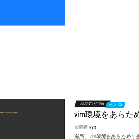
2022年9月18日
オフ
vim環境をあらた
投稿者:
KYO
前回、vim環境をあらためて