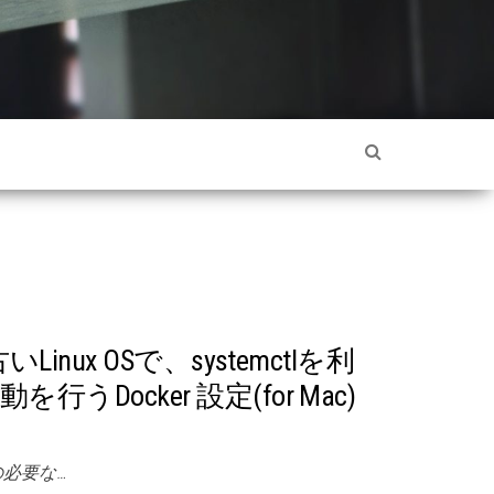
Linux OSで、systemctlを利
うDocker 設定(for Mac)
の必要な…