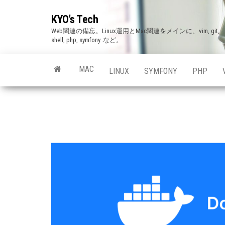
Skip
KYO's Tech
to
Web関連の備忘。Linux運用とMac関連をメインに、vim, git,
the
shell, php, symfony..など。
content
MAC
LINUX
SYMFONY
PHP