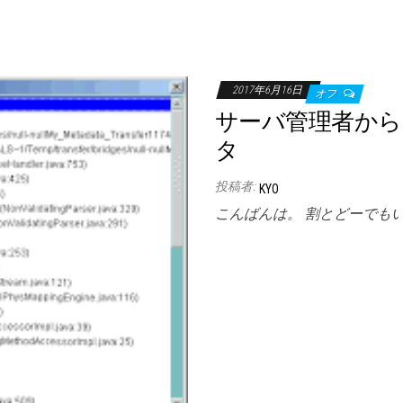
2017年6月16日
オフ
サーバ管理者から
タ
投稿者:
KYO
こんばんは。 割とどーでも