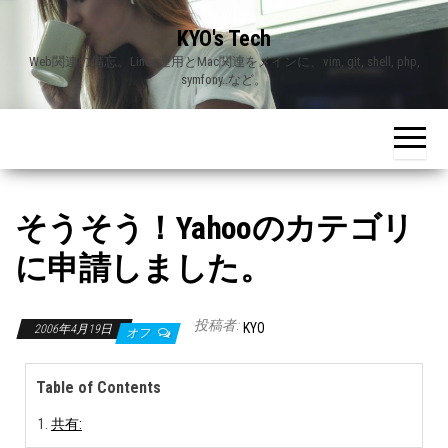
Skip
KYO's Tech
to
Web関連の備忘。Linux運用とMac関連をメインに、vim, git, shell, php,
the
symfony..など。
content
そうそう！Yahooのカテゴリ
に申請しました。
投稿者:
KYO
2006年4月19日
オフ
Table of Contents
共有: