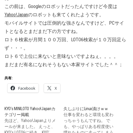
この前は、Googleのロボットだったんですけど今度は
Yahoo!Japan
のロボットも来てくれたようです。
モバイルサイトでは圧倒的な強さなんですけど、PCサイ
トとなるとまだまだ下の方ですね。
ロト６検索が月間１００万回、LOTO6検索が１０万回足ら
ず・・・。
ロト６で上位に来ないと意味ないですよねぇ。。。。
まだまだ有名になれそうもない本家サイトでした＾＾；
共有:
Facebook
X
KYO’s MINILOTO Yahoo!Japanカ
久しぶりにLinux漬けｗｗ
テゴリー掲載
仕事を変わると環境も変わ
先ほど、Yahoo!Japanよりメ
っちゃうもんですね。 で
ールが来ました。 えっと、
も、やっぱりある程度使い
KYO's LOTO6に続き、KYO'…
慣れたものに走ってしまう