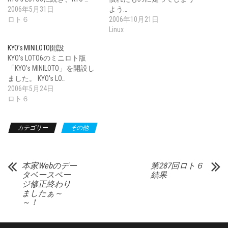
2006年5月31日
よう…
ロト６
2006年10月21日
Linux
KYO’s MINILOTO開設
KYO's LOTO6のミニロト版
「KYO's MINILOTO」を開設し
ました。 KYO's LO…
2006年5月24日
ロト６
カテゴリー
その他
本家Webのデー
第287回ロト６
タベースペー
結果
ジ修正終わり
ましたぁ～
～！