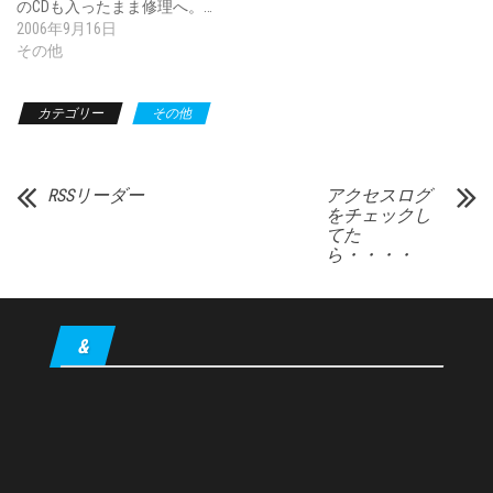
のCDも入ったまま修理へ。…
2006年9月16日
その他
カテゴリー
その他
RSSリーダー
アクセスログ
をチェックし
てた
ら・・・・
&