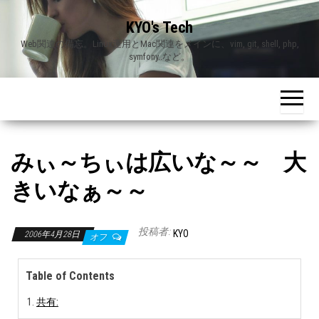
Skip
KYO's Tech
to
Web関連の備忘。Linux運用とMac関連をメインに、vim, git, shell, php,
the
symfony..など。
content
みぃ～ちぃは広いな～～ 大
きいなぁ～～
投稿者:
KYO
2006年4月28日
オフ
Table of Contents
共有: