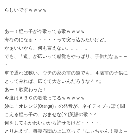
らしいですｗｗｗｗ
あー！姪っ子が今歌ってる歌ｗｗｗｗ
海なのになぁ・・・・・って突っ込みたいけど。
かぁいいから、何も言えない。。。。。
でも、「道」が広いって感覚もやっぱり、子供だなぁ～～
～
車で通れば狭い、ウチの家の前の道でも、４歳前の子供に
とってみれば、広くて大きいんだろうな＾＾;;
あー！歌変わった！
今度はＡＢＣの歌歌ってるｗｗｗｗｗ
妙に「オレンジ(Orange)」の発音が、ネイティブっぽく聞
こえる姪っ子の、おませな(？)英語の歌＾＾
何をしてもかわいいから許せるけど・・・・。
とりあえず、毎朝布団の上に立って「にぃちゃん！朝よ～