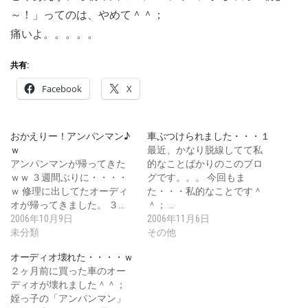
～！」ってのは、やめて＾＾；
痛いよ。。。。。
共有:
Facebook
X
おかえりー！アンパンマン♪
車ぶつけられました・・・１
ｗ
最近、かなり脱線してて私
アンパンマンが帰ってきた
的なことばかりのこのブロ
ｗｗ ３週間ぶりに・・・・
グです。。。 今回もま
ｗ 修理に出してたオーディ
た・・・私的なことです＾
オが帰ってきました。 ３…
＾； …
2006年10月9日
2006年11月6日
未分類
その他
オーディオ壊れた・・・・ｗ
２ヶ月前に買った車のオー
ディオが壊れました＾＾；
姪っ子の「アンパンマン」