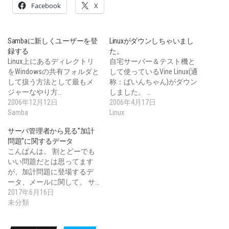
Facebook
X
Sambaに新しくユーザーを登
Linuxがダウンしちゃいまし
録する
た。
Linux上にあるディレクトリ
自宅サーバー＆テスト機と
をWindowsの共有フォルダと
して使っているVine Linux(通
して扱う方法として最もメ
称：ばいんちゃん)がダウン
ジャーなやり方…
しました。 …
2006年12月12日
2006年4月17日
Samba
Linux
サーバ管理者から見る”加計
問題”に関するデータ
こんばんは。 割とどーでも
いい問題だとは思ってます
が、加計問題に登場するデ
ータ、メールに関して。 サ…
2017年6月16日
未分類