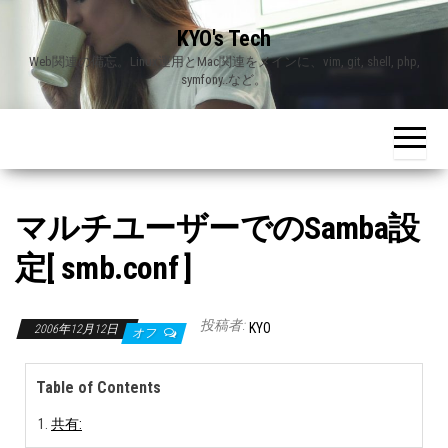
Skip
KYO's Tech
to
Web関連の備忘。Linux運用とMac関連をメインに、vim, git, shell, php,
the
symfony..など。
content
マルチユーザーでのSamba設
定[ smb.conf ]
投稿者:
KYO
2006年12月12日
オフ
Table of Contents
共有: