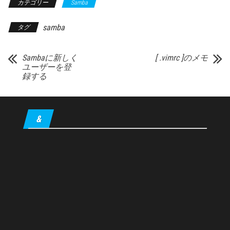
カテゴリー
Samba
samba
タグ
Sambaに新しく
[ .vimrc ]のメモ
ユーザーを登
録する
&