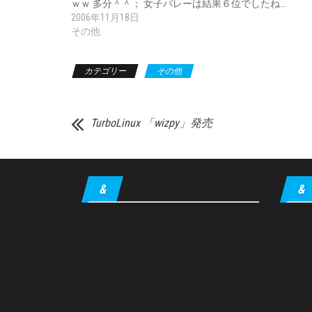
ｗｗ 多分＾＾； 女子バレーは結果６位でしたね…
2006年11月18日
その他
カテゴリー
その他
TurboLinux 「wizpy」発売
&
&