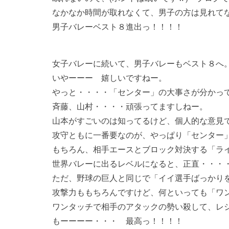
なかなか時間が取れなくて、男子の方は見れて
男子バレーベスト８進出っ！！！！
女子バレーに続いて、男子バレーもベスト８へ
いやーーー 嬉しいですねー。
やっと・・・・「センター」の大事さが分かっ
斉藤、山村・・・・頑張ってますしねー。
山本がすごいのは知ってるけど、個人的な意見
攻守ともに一番要なのが、やっぱり「センター
もちろん、相手エースとブロック対決する「ラ
世界バレーに出るレベルになると、正直・・・
ただ、野球の巨人と同じで「イイ選手ばっかり
攻撃力ももちろんですけど、何といっても「ワ
ワンタッチで相手のアタックの勢い殺して、レ
もーーーー・・・ 最高っ！！！！