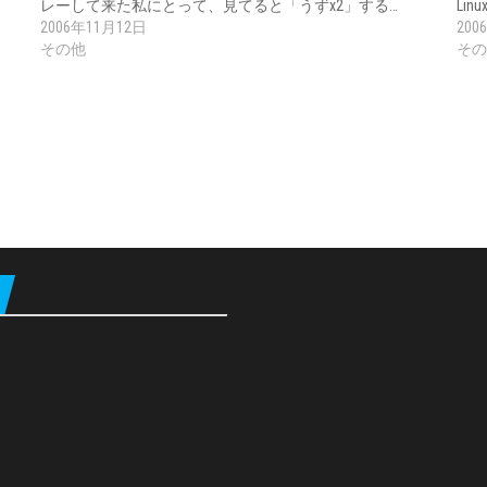
レーして来た私にとって、見てると「うずx2」する…
Li
2006年11月12日
200
その他
その