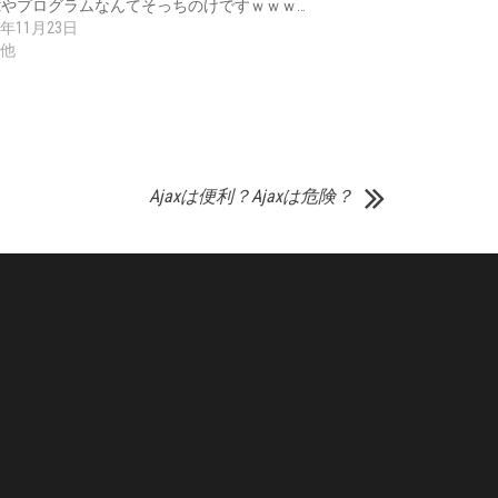
nuxやプログラムなんてそっちのけですｗｗｗ…
6年11月23日
他
Ajaxは便利？Ajaxは危険？