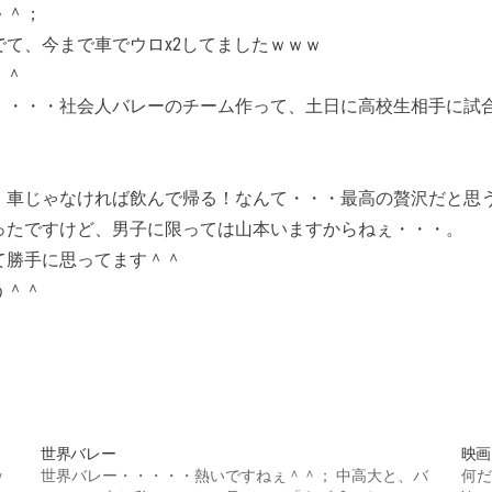
＾＾；
て、今まで車でウロx2してましたｗｗｗ
＾＾
・・・・社会人バレーのチーム作って、土日に高校生相手に試
・車じゃなければ飲んで帰る！なんて・・・最高の贅沢だと思
ったですけど、男子に限っては山本いますからねぇ・・・。
て勝手に思ってます＾＾
う＾＾
世界バレー
映画
ｗ
世界バレー・・・・・熱いですねぇ＾＾； 中高大と、バ
何だ