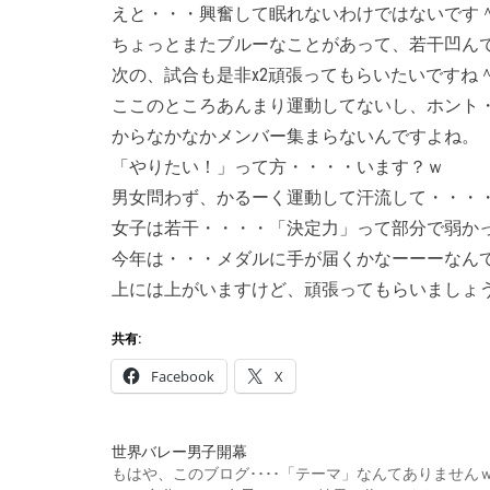
えと・・・興奮して眠れないわけではないです
ちょっとまたブルーなことがあって、若干凹んで
次の、試合も是非x2頑張ってもらいたいですね
ここのところあんまり運動してないし、ホント
からなかなかメンバー集まらないんですよね。
「やりたい！」って方・・・・います？ｗ
男女問わず、かるーく運動して汗流して・・・
女子は若干・・・・「決定力」って部分で弱か
今年は・・・メダルに手が届くかなーーーなん
上には上がいますけど、頑張ってもらいましょ
共有:
Facebook
X
世界バレー男子開幕
もはや、このブログ････「テーマ」なんてありません