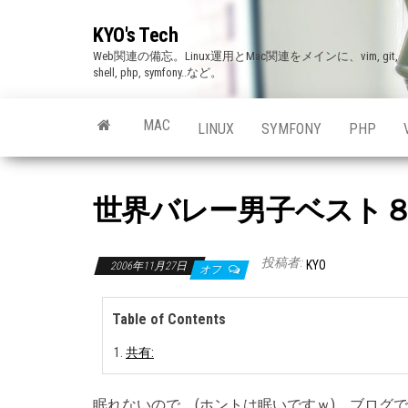
Skip
KYO's Tech
to
Web関連の備忘。Linux運用とMac関連をメインに、vim, git,
the
shell, php, symfony..など。
content
MAC
LINUX
SYMFONY
PHP
世界バレー男子ベスト
投稿者:
KYO
2006年11月27日
オフ
Table of Contents
共有:
眠れないので、(ホントは眠いですｗ) ブログ