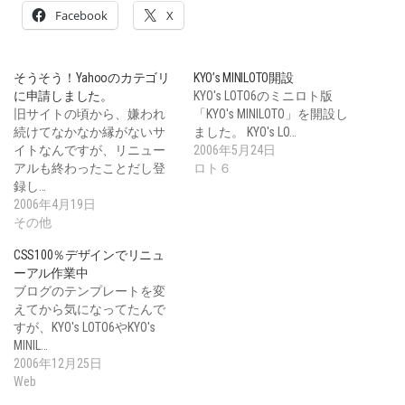
Facebook
X
そうそう！Yahooのカテゴリ
KYO’s MINILOTO開設
に申請しました。
KYO's LOTO6のミニロト版
旧サイトの頃から、嫌われ
「KYO's MINILOTO」を開設し
続けてなかなか縁がないサ
ました。 KYO's LO…
イトなんですが、リニュー
2006年5月24日
アルも終わったことだし登
ロト６
録し…
2006年4月19日
その他
CSS100％デザインでリニュ
ーアル作業中
ブログのテンプレートを変
えてから気になってたんで
すが、KYO's LOTO6やKYO's
MINIL…
2006年12月25日
Web