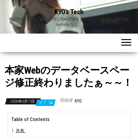
Skip
KYO's Tech
to
Web関連の備忘。Linux運用とMac関連をメインに、vim, git, shell, php,
the
symfony..など。
content
本家Webのデータベースペー
ジ修正終わりましたぁ～～！
投稿者:
KYO
2006年4月17日
オフ
Table of Contents
共有: