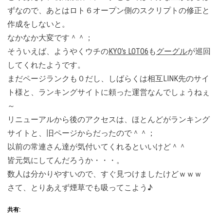
ずなので、あとはロト６オープン側のスクリプトの修正と
作成をしないと。
なかなか大変です＾＾；
そういえば、ようやくウチの
KYO’s LOTO6
も
グーグル
が巡回
してくれたようです。
まだページランクも０だし、しばらくは相互LINK先のサイ
ト様と、ランキングサイトに頼った運営なんでしょうねぇ
～
リニューアルから後のアクセスは、ほとんどがランキング
サイトと、旧ページからだったので＾＾；
以前の常連さん達が気付いてくれるといいけど＾＾
皆元気にしてんだろうか・・・。
数人は分かりやすいので、すぐ見つけましたけどｗｗｗ
さて、とりあえず煙草でも吸ってこよう♪
共有: