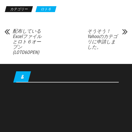
カテゴリー
ロト６
配布している
そうそう！
Excelファイル
Yahooのカテゴ
とロト６オー
リに申請しま
プン
した。
(LOTO6OPEN)
&