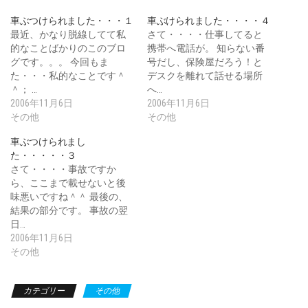
車ぶつけられました・・・１
車ぶけられました・・・・４
最近、かなり脱線してて私
さて・・・・仕事してると
的なことばかりのこのブロ
携帯へ電話が。 知らない番
グです。。。 今回もま
号だし、保険屋だろう！と
た・・・私的なことです＾
デスクを離れて話せる場所
＾； …
へ…
2006年11月6日
2006年11月6日
その他
その他
車ぶつけられまし
た・・・・・３
さて・・・・事故ですか
ら、ここまで載せないと後
味悪いですね＾＾ 最後の、
結果の部分です。 事故の翌
日…
2006年11月6日
その他
カテゴリー
その他