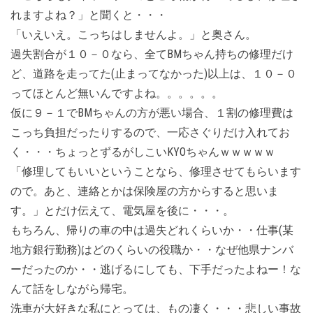
れますよね？」と聞くと・・・
「いえいえ。こっちはしませんよ。」と奥さん。
過失割合が１０－０なら、全てBMちゃん持ちの修理だけ
ど、道路を走ってた(止まってなかった)以上は、１０－０
ってほとんど無いんですよね。。。。。。
仮に９－１でBMちゃんの方が悪い場合、１割の修理費は
こっち負担だったりするので、一応さぐりだけ入れてお
く・・・ちょっとずるがしこいKYOちゃんｗｗｗｗｗ
「修理してもいいということなら、修理させてもらいます
ので。あと、連絡とかは保険屋の方からすると思いま
す。」とだけ伝えて、電気屋を後に・・・。
もちろん、帰りの車の中は過失どれくらいか・・仕事(某
地方銀行勤務)はどのくらいの役職か・・なぜ他県ナンバ
ーだったのか・・逃げるにしても、下手だったよねー！な
んて話をしながら帰宅。
洗車が大好きな私にとっては、もの凄く・・・悲しい事故