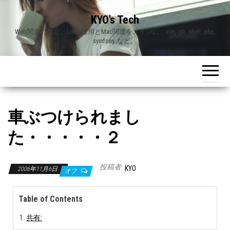
Skip
KYO's Tech
to
Web関連の備忘。Linux運用とMac関連をメインに、vim, git, shell, php,
the
symfony..など。
content
車ぶつけられまし
た・・・・・２
投稿者:
KYO
2006年11月6日
オフ
Table of Contents
共有: