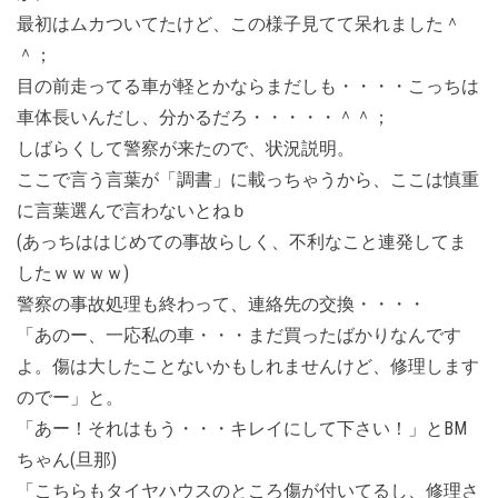
最初はムカついてたけど、この様子見てて呆れました＾
＾；
目の前走ってる車が軽とかならまだしも・・・・こっちは
車体長いんだし、分かるだろ・・・・・＾＾；
しばらくして警察が来たので、状況説明。
ここで言う言葉が「調書」に載っちゃうから、ここは慎重
に言葉選んで言わないとねｂ
(あっちははじめての事故らしく、不利なこと連発してま
したｗｗｗｗ)
警察の事故処理も終わって、連絡先の交換・・・・
「あのー、一応私の車・・・まだ買ったばかりなんです
よ。傷は大したことないかもしれませんけど、修理します
のでー」と。
「あー！それはもう・・・キレイにして下さい！」とBM
ちゃん(旦那)
「こちらもタイヤハウスのところ傷が付いてるし、修理さ