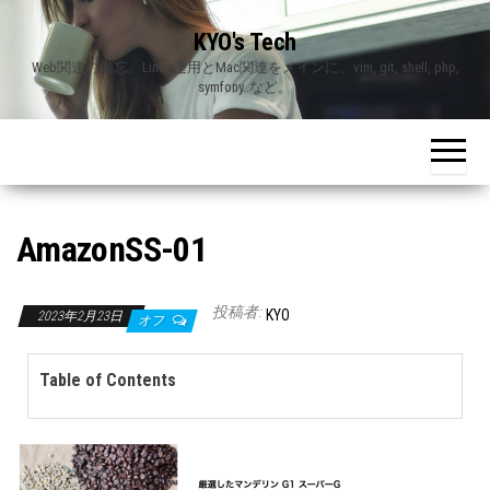
Skip
KYO's Tech
to
Web関連の備忘。Linux運用とMac関連をメインに、vim, git, shell, php,
the
symfony..など。
content
AmazonSS-01
投稿者:
KYO
2023年2月23日
オフ
Table of Contents