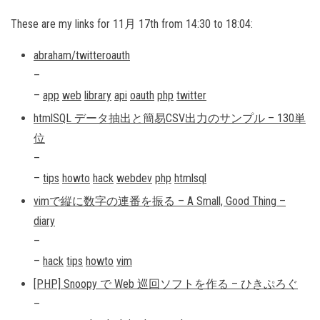
These are my links for 11月 17th from 14:30 to 18:04:
abraham/twitteroauth
–
–
app
web
library
api
oauth
php
twitter
htmlSQL データ抽出と簡易CSV出力のサンプル – 130単
位
–
–
tips
howto
hack
webdev
php
htmlsql
vimで縦に数字の連番を振る – A Small, Good Thing –
diary
–
–
hack
tips
howto
vim
[PHP] Snoopy で Web 巡回ソフトを作る – ひきぷろぐ
–