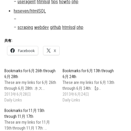
–
useragent
htmlsql
tips
howto
php
hxseven/htmlSQL
–
–
scraping
webdev
github
htmlsql
php
共有:
Facebook
X
Bookmarks for 6月 26th through
Bookmarks for 6月 13th through
6月 28th
6月 24th
These are my links for 6月 26th
These are my links for 6月 13th
through 6月 28th: ネス…
through 6月 24th: 【p…
2013年6月28日
2013年6月24日
Daily-Links
Daily-Links
Bookmarks for 11月 15th
through 11月 17th
These are my links for 11月
15th through 11月 17th: …