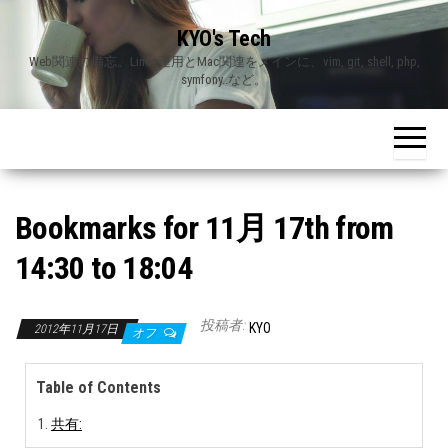
Skip
KYO's Tech
to
Web関連の備忘。Linux運用とMac関連をメインに、vim, git, shell, php,
the
symfony..など。
content
Bookmarks for 11月 17th from
14:30 to 18:04
投稿者:
KYO
2012年11月17日
オフ
Table of Contents
共有: