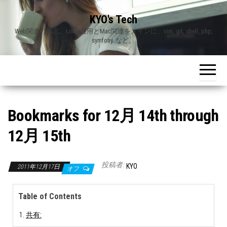
Skip
KYO's Tech
to
Web関連の備忘。Linux運用とMac関連をメインに、vim, git, shell, php,
the
symfony..など。
content
Bookmarks for 12月 14th through
12月 15th
投稿者:
KYO
2011年12月17日
オフ
Table of Contents
共有: