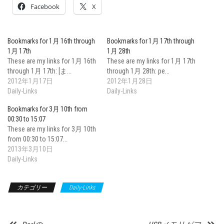
Facebook
X
Bookmarks for 1月 16th through
Bookmarks for 1月 17th through
1月 17th
1月 28th
These are my links for 1月 16th
These are my links for 1月 17th
through 1月 17th: [ま…
through 1月 28th: pe…
2012年1月17日
2012年1月28日
Daily-Links
Daily-Links
Bookmarks for 3月 10th from
00:30 to 15:07
These are my links for 3月 10th
from 00:30 to 15:07…
2013年3月10日
Daily-Links
カテゴリー
Daily-Links