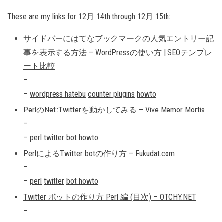
These are my links for 12月 14th through 12月 15th:
サイドバーにはてなブックマークの人気エントリー記
事を表示する方法 – WordPressの使い方 | SEOテンプレ
ート比較
–
–
wordpress
hatebu
counter
plugins
howto
PerlのNet::Twitterを動かしてみる – Vive Memor Mortis
–
–
perl
twitter
bot
howto
PerlによるTwitter botの作り方 – Fukudat.com
–
–
perl
twitter
bot
howto
Twitter ボットの作り方 Perl 編 (目次) – OTCHY.NET
–