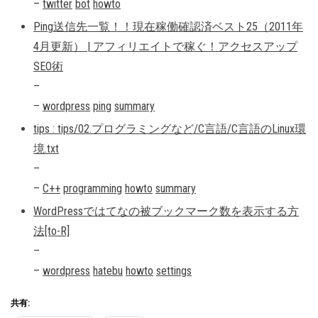
–
twitter
bot
howto
Ping送信先一覧！！現在稼働確認済ベスト25（2011年
4月更新） | アフィリエイトで稼ぐ！アクセスアップ
SEO術
–
–
wordpress
ping
summary
tips : tips/02.プログラミングなど/C言語/C言語のLinux環
境.txt
–
–
C++
programming
howto
summary
WordPressではてなの被ブックマーク数を表示する方
法[to-R]
–
–
wordpress
hatebu
howto
settings
共有: