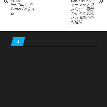
Perlの
USBメモリがフ
Net::Twitterで、
ォーマットで
Twitter Botを作
きない、容量
る
が小さく認識
される場合の
対処法
&