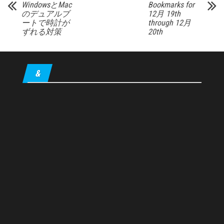
WindowsとMac
Bookmarks for
のデュアルブ
12月 19th
ートで時計が
through 12月
ずれる対策
20th
&