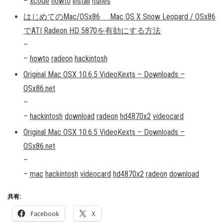
–
xcode
howto
install
itunes
はじめてのMac/OSx86 Mac OS X Snow Leopard / OSx86
でATI Radeon HD 5870を有効にする方法
–
–
howto
radeon
hackintosh
Original Mac OSX 10.6.5 VideoKexts – Downloads –
OSx86.net
–
–
hackintosh
download
radeon
hd4870x2
videocard
Original Mac OSX 10.6.5 VideoKexts – Downloads –
OSx86.net
–
–
mac
hackintosh
videocard
hd4870x2
radeon
download
共有:
Facebook
X