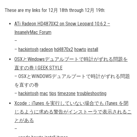
These are my links for 12月 18th through 12月 19th:
ATi Radeon HD4870X2 on Snow Leopard 10.6.2 –
InsanelyMac Forum
–
–
hackintosh
radeon
hd4870x2
howto
install
OSXとWindowsデュアルブートで時計がずれる問題を
直すの巻 | GEEK STYLE
– OSXとWINDOWSデュアルブートで時計がずれる問題
を直すの巻
–
hackintosh
mac
tips
timezone
troubleshooting
Xcode：iTunes を実行していない場合でも iTunes を閉
じるように求める警告がインストーラで表示されるこ
とがある
–