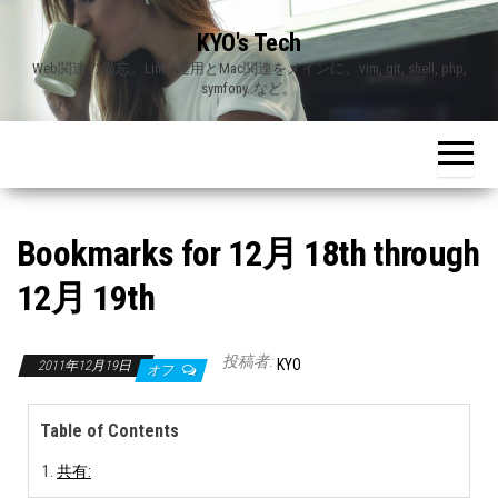
Skip
KYO's Tech
to
Web関連の備忘。Linux運用とMac関連をメインに、vim, git, shell, php,
the
symfony..など。
content
Bookmarks for 12月 18th through
12月 19th
投稿者:
KYO
2011年12月19日
オフ
Table of Contents
共有: