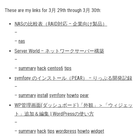
These are my links for 3月 29th through 3月 30th:
NASの比較表（RAID対応 – 企業向け製品）
–
–
nas
Server World – ネットワークサーバー構築
–
–
summary
hack
centos6
tips
symfony のインストール（PEAR） – りっぷる開発記録
–
–
summary
install
symfony
howto
pear
WP管理画面(ダッシュボード)「外観」＞「ウィジェッ
ト」追加＆編集 | WordPressの使い方
–
–
summary
hack
tips
wordpress
howto
widget