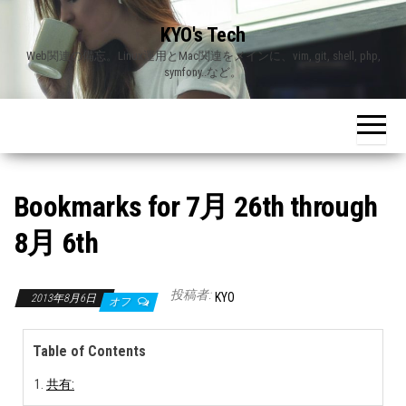
Skip
KYO's Tech
to
Web関連の備忘。Linux運用とMac関連をメインに、vim, git, shell, php,
the
symfony..など。
content
Bookmarks for 7月 26th through
8月 6th
投稿者:
KYO
2013年8月6日
オフ
Table of Contents
共有: