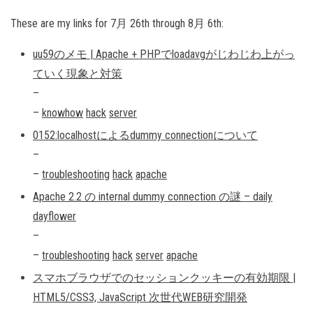
These are my links for 7月 26th through 8月 6th:
uu59のメモ | Apache + PHPでloadavgがじわじわ上がっ
ていく現象と対策
–
–
knowhow
hack
server
0152:localhostによるdummy connectionについて
–
–
troubleshooting
hack
apache
Apache 2.2 の internal dummy connection の謎 – daily
dayflower
–
–
troubleshooting
hack
server
apache
スマホブラウザでのセッションクッキーの有効期限 |
HTML5/CSS3, JavaScript 次世代WEB研究開発