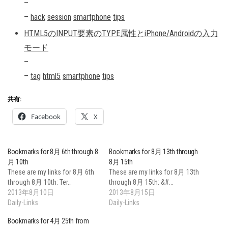
–
–
hack
session
smartphone
tips
HTML5のINPUT要素のTYPE属性とiPhone/Androidの入力
モード
–
–
tag
html5
smartphone
tips
共有:
Facebook
X
Bookmarks for 8月 6th through 8
Bookmarks for 8月 13th through
月 10th
8月 15th
These are my links for 8月 6th
These are my links for 8月 13th
through 8月 10th: Ter…
through 8月 15th: &#…
2013年8月10日
2013年8月15日
Daily-Links
Daily-Links
Bookmarks for 4月 25th from