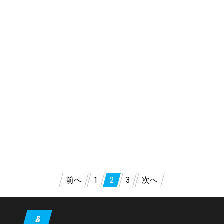
投
前へ
1
2
3
次へ
稿
の
&