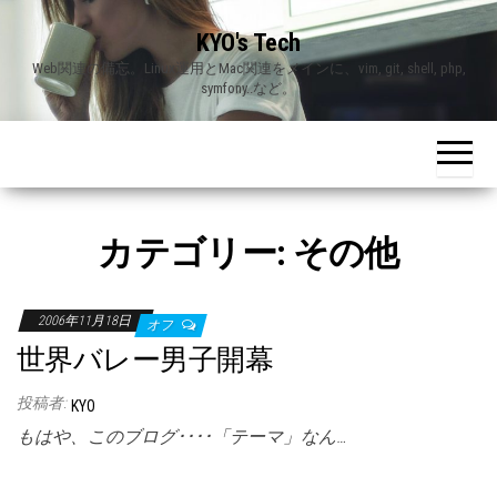
Skip
KYO's Tech
to
Web関連の備忘。Linux運用とMac関連をメインに、vim, git, shell, php,
the
symfony..など。
content
カテゴリー:
その他
2006年11月18日
オフ
世界バレー男子開幕
投稿者:
KYO
もはや、このブログ････「テーマ」なん…