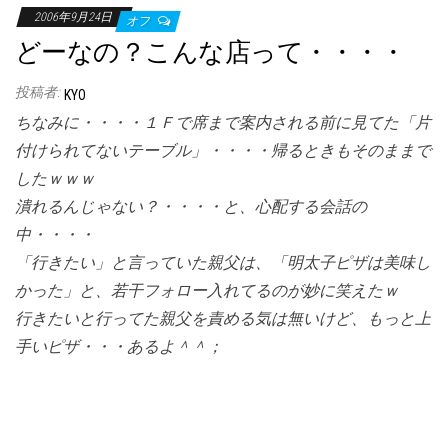
2006年9月24日
オフ
どーなの？こんな店って・・・・
投稿者:
KYO
ちなみに・・・・１Ｆで席まで案内される前に見てた「片
付けられてないテーブル」・・・・帰るときもそのままで
したｗｗｗ
潰れるんじゃない？・・・・と、心配する会話の
中・・・・
「行きたい」と言っていた親父は、「明太子ピザは美味し
かった」と、若干フォロー入れてるのが妙に笑えたｗ
行きたいと行ってた親父を責める気は無いけど、もっと上
手いピザ・・・あるよ＾＾；