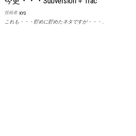
今更・・・Subversion＋Trac
投稿者:
KYO
これも・・・貯めに貯めたネタですが・・・…