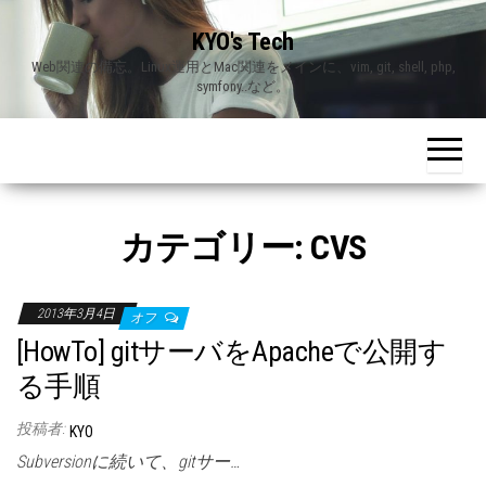
Skip
KYO's Tech
to
Web関連の備忘。Linux運用とMac関連をメインに、vim, git, shell, php,
the
symfony..など。
content
カテゴリー:
CVS
2013年3月4日
オフ
[HowTo] gitサーバをApacheで公開す
る手順
投稿者:
KYO
Subversionに続いて、gitサー…