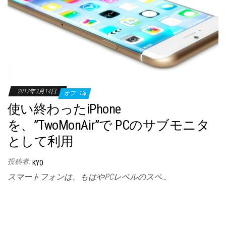
2017年3月14日
オフ
使い終わったiPhone
を、”TwoMonAir”で PCのサブモニタ
として利用
投稿者:
KYO
スマートフォンは、もはやPCレベルのスペ…