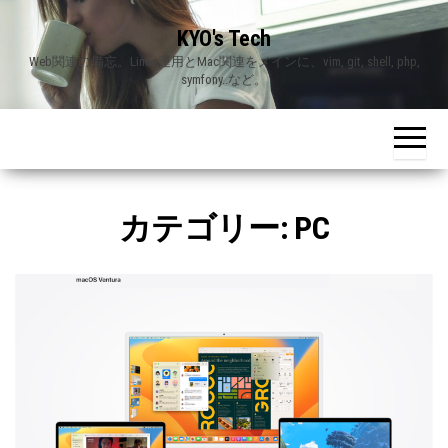
Skip
KYO's Tech
to
Web関連の備忘。Linux運用とMac関連をメインに、vim, git, shell, php,
the
symfony..など。
content
カテゴリー:
PC