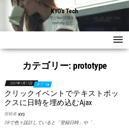
Skip
KYO's Tech
to
Web関連の備忘。Linux運用とMac関連をメインに、vim, git, shell, php,
the
symfony..など。
content
カテゴリー:
prototype
2007年1月11日
オフ
クリックイベントでテキストボッ
クスに日時を埋め込むAjax
投稿者:
KYO
DBで色々設計していると「登録日時」や「…