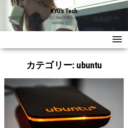
Skip
KYO's Tech
to
Web関連の備忘。Linux運用とMac関連をメインに、vim, git, shell, php,
the
symfony..など。
content
カテゴリー:
ubuntu