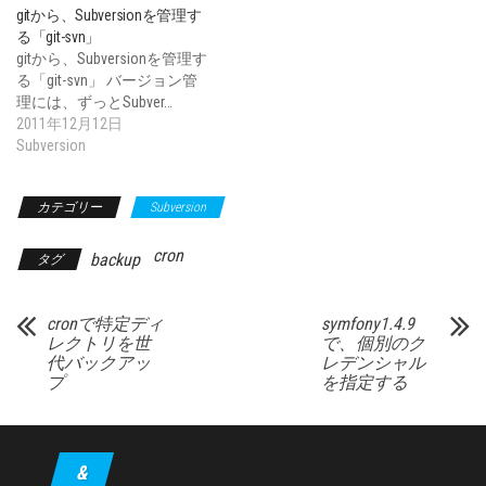
gitから、Subversionを管理す
る「git-svn」
gitから、Subversionを管理す
る「git-svn」 バージョン管
理には、ずっとSubver…
2011年12月12日
Subversion
カテゴリー
Subversion
cron
backup
タグ
cronで特定ディ
symfony1.4.9
レクトリを世
で、個別のク
代バックアッ
レデンシャル
プ
を指定する
&