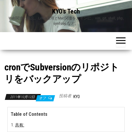
Skip
KYO's Tech
to
Web関連の備忘。Linux運用とMac関連をメインに、vim, git, shell, php,
the
symfony..など。
content
cronでSubversionのリポジト
リをバックアップ
投稿者:
KYO
2011年10月12日
オフ
Table of Contents
共有: