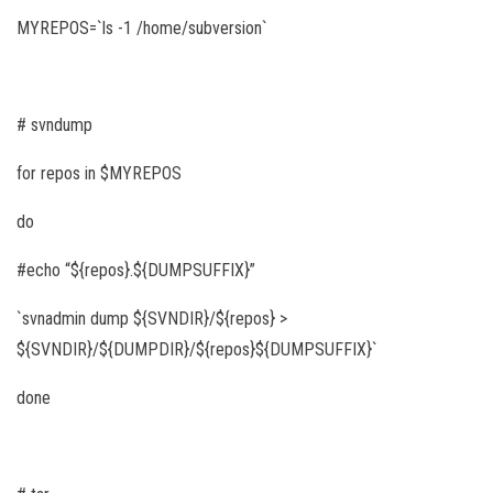
MYREPOS=`ls -1 /home/subversion`
# svndump
for repos in $MYREPOS
do
#echo “${repos}.${DUMPSUFFIX}”
`svnadmin dump ${SVNDIR}/${repos} >
${SVNDIR}/${DUMPDIR}/${repos}${DUMPSUFFIX}`
done