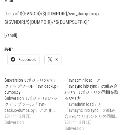
# tar
`tar zcf ${SVNDIR}/${DUMPDIR}/svn_dump.tar.gz
${SVNDIR}/${DUMPDIR}/*${DUMPSUFFIX}`
[/shell]
共有:
Facebook
X
Subversionリポジトリのバッ
「svnadmin load」と
クアップツール「svn-backup-
「svnsync init/sync」の組み合
dumps.py」
わせてリポジトリの同期を取
Subversionリポジトリのバッ
るやり方
クアップツール「svn-
「svnadmin load」と
backup-dumps.py」 これま…
「svnsync init/sync」の組み
2011年12月7日
合わせてリポジトリの同期…
Subversion
2011年12月6日
Subversion