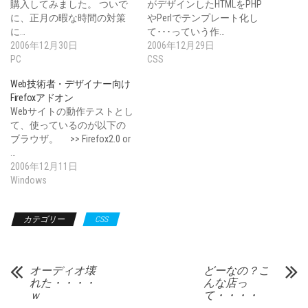
購入してみました。 ついで
がデザインしたHTMLをPHP
に、正月の暇な時間の対策
やPerlでテンプレート化し
に…
て･･･っていう作…
2006年12月30日
2006年12月29日
PC
CSS
Web技術者・デザイナー向け
Firefoxアドオン
Webサイトの動作テストとし
て、使っているのが以下の
ブラウザ。 >> Firefox2.0 or
…
2006年12月11日
Windows
カテゴリー
CSS
オーディオ壊
どーなの？こ
れた・・・・
んな店っ
ｗ
て・・・・