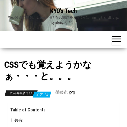
Skip
KYO's Tech
to
Web関連の備忘。Linux運用とMac関連をメインに、vim, git, shell, php,
the
symfony..など。
content
CSSでも覚えようかな
ぁ・・・と。。。
投稿者:
KYO
2006年9月16日
オフ
Table of Contents
共有: