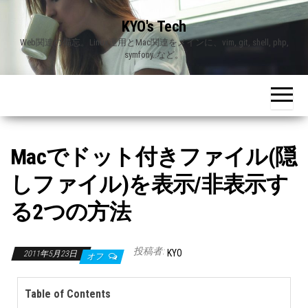
Skip
KYO's Tech
to
Web関連の備忘。Linux運用とMac関連をメインに、vim, git, shell, php,
the
symfony..など。
content
Macでドット付きファイル(隠
しファイル)を表示/非表示す
る2つの方法
投稿者:
KYO
2011年5月23日
オフ
Table of Contents