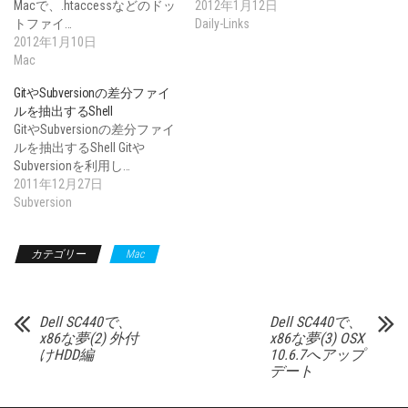
Macで、.htaccessなどのドッ
2012年1月12日
トファイ…
Daily-Links
2012年1月10日
Mac
GitやSubversionの差分ファイ
ルを抽出するShell
GitやSubversionの差分ファイ
ルを抽出するShell Gitや
Subversionを利用し…
2011年12月27日
Subversion
カテゴリー
Mac
Dell SC440で、
Dell SC440で、
x86な夢(2) 外付
x86な夢(3) OSX
けHDD編
10.6.7へアップ
デート