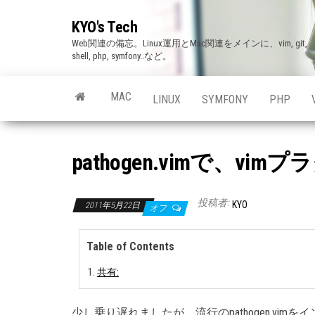
Skip
KYO's Tech
to
Web関連の備忘。Linux運用とMac関連をメインに、vim, git,
the
shell, php, symfony..など。
content
MAC
LINUX
SYMFONY
PHP
pathogen.vimで、vi
投稿者:
KYO
2011年5月22日
オフ
Table of Contents
共有:
少し乗り遅れましたが、流行のpathogen.vimを