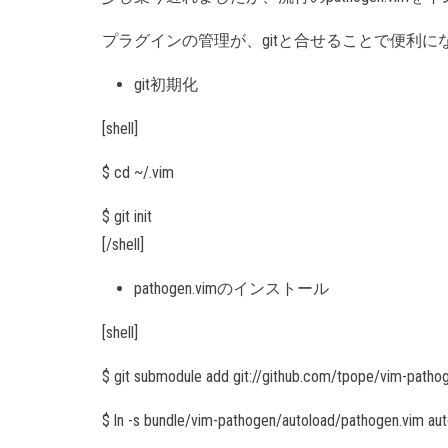
プラグインの管理が、gitと合せることで便利に
git初期化
[shell]
$ cd ~/.vim
$ git init
[/shell]
pathogen.vimのインストール
[shell]
$ git submodule add git://github.com/tpope/vim-patho
$ ln -s bundle/vim-pathogen/autoload/pathogen.vim aut