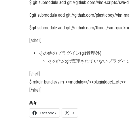
$ git submodule add git://github.com/vim-scripts/svn-di
$git submodule add git://github.com/plasticboy/vim-
$git submodule add git://github.com/thinca/vim-quickru
[/shell]
その他のプラグイン(git管理外)
その他のgit管理されていないプラグ
[shell]
$ mkdir bundle/vim-<<module>>/<<plugin|doc|…etc>>
[/shell]
共有:
Facebook
X