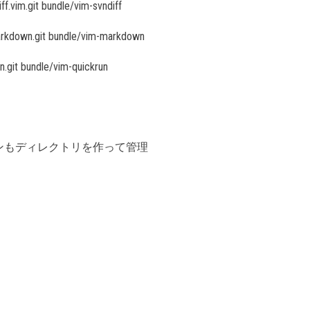
ff.vim.git bundle/vim-svndiff
markdown.git bundle/vim-markdown
n.git bundle/vim-quickrun
インもディレクトリを作って管理