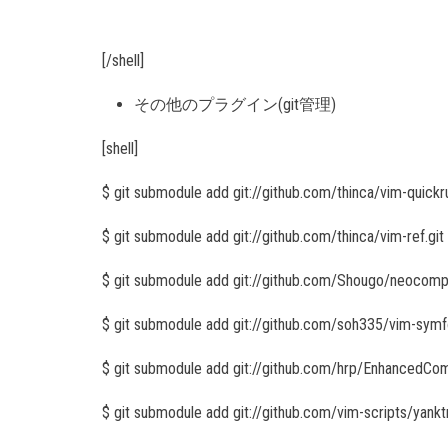
[/shell]
その他のプラグイン(git管理)
[shell]
$ git submodule add git://github.com/thinca/vim-quickr
$ git submodule add git://github.com/thinca/vim-ref.git
$ git submodule add git://github.com/Shougo/neocom
$ git submodule add git://github.com/soh335/vim-symf
$ git submodule add git://github.com/hrp/EnhancedCo
$ git submodule add git://github.com/vim-scripts/yank