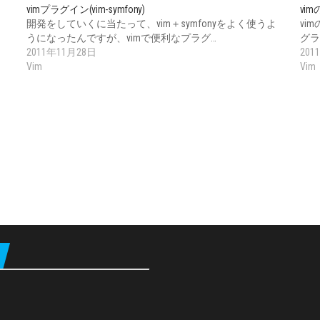
vimプラグイン(vim-symfony)
vim
」
開発をしていくに当たって、vim＋symfonyをよく使うよ
vim
うになったんですが、vimで便利なプラグ…
グラ
2011年11月28日
201
Vim
Vim