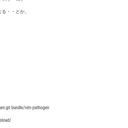
なる・・とか。
gen.git bundle/vim-pathogen
oload/