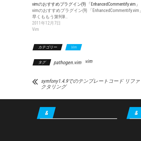
vimのおすすめプラグイン(9) 「EnhancedCommentify.vim」
vimのおすすめプラグイン(9) 「EnhancedCommentify.vim
早くももう第9弾…
2011年12月7日
Vim
カテゴリー
Vim
vim
pathogen.vim
タグ
symfony1.4.9でのテンプレートコード リファ
クタリング
&
&