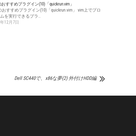
のおすすめプラグイン(10)「quickrun.vim」
のおすすめプラグイン(10)「quickrun.vim」 vim上でプロ
ムを実行できるプラ…
1年12月7日
Dell SC440で、x86な夢(2) 外付けHDD編