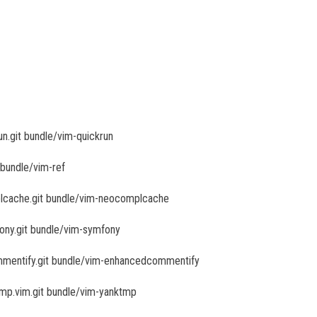
un.git bundle/vim-quickrun
 bundle/vim-ref
plcache.git bundle/vim-neocomplcache
ony.git bundle/vim-symfony
mmentify.git bundle/vim-enhancedcommentify
tmp.vim.git bundle/vim-yanktmp