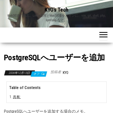
Skip
KYO's Tech
to
Web関連の備忘。Linux運用とMac関連をメインに、vim, git, shell, php,
the
symfony..など。
content
PostgreSQLへユーザーを追加
投稿者:
KYO
2006年12月13日
オフ
Table of Contents
共有:
PostgreSQLへユーザーを追加する場合のメモ。