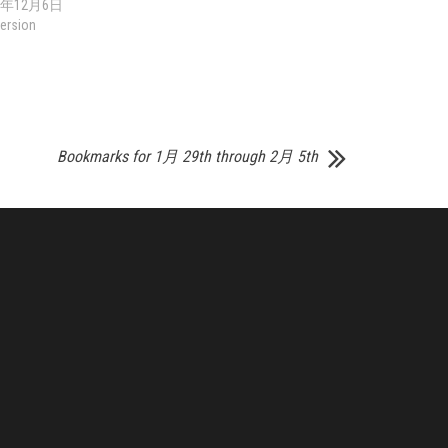
1年12月6日
ersion
Bookmarks for 1月 29th through 2月 5th