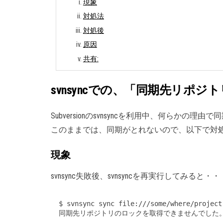
現象
対処法
対処後
原因
共有:
svnsyncでの、「同期先リ
Subversionのsvnsyncを利用中、何
このままでは、同期がとれないので、以下で対
現象
svnsync失敗後、svnsyncを再実行してみると・・
$ svnsync sync file:///some/where/project
