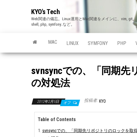
Skip
KYO's Tech
to
Web関連の備忘。Linux運用とMac関連をメインに、vim, git,
the
shell, php, symfony..など。
content
MAC
LINUX
SYMFONY
PHP
svnsyncでの、「
の対処法
投稿者:
KYO
2012年2月5日
オフ
Table of Contents
svnsyncでの、「同期先リポジトリのロックを