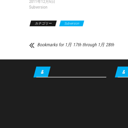
2011年12月6日
Subversion
カテゴリー
Subversion
Bookmarks for 1月 17th through 1月 28th
&
&