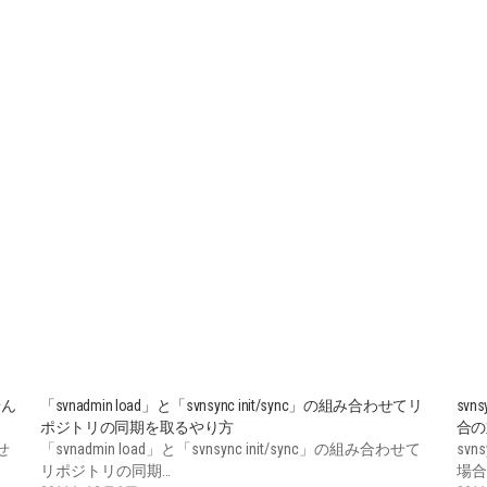
せん
「svnadmin load」と「svnsync init/sync」の組み合わせてリ
svn
ポジトリの同期を取るやり方
合の
せ
「svnadmin load」と「svnsync init/sync」の組み合わせて
svn
リポジトリの同期…
場合