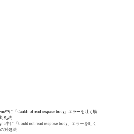
sync中に「Could not read respose body」エラーを吐く場
対処法
sync中に「Could not read respose body」エラーを吐く
の対処法…