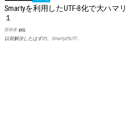
Smartyを利用したUTF-8化で大ハマリ
１
投稿者:
KYO
以前解決したはずの、SmartyのUTF…