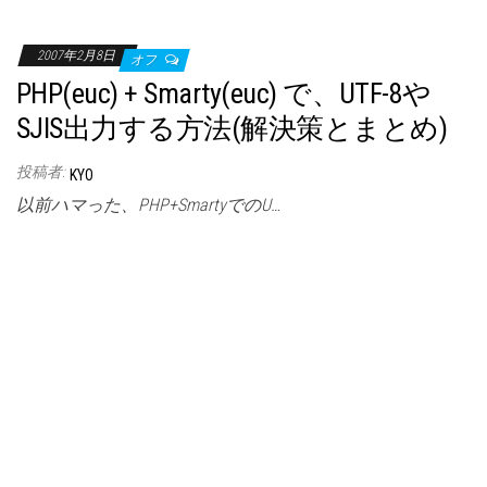
2007年2月8日
オフ
PHP(euc) + Smarty(euc) で、UTF-8や
SJIS出力する方法(解決策とまとめ)
投稿者:
KYO
以前ハマった、PHP+SmartyでのU…