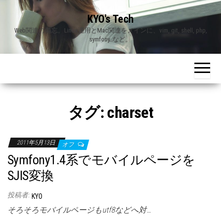
Skip
KYO's Tech
to
Web関連の備忘。Linux運用とMac関連をメインに、vim, git, shell, php,
the
symfony..など。
content
タグ:
charset
2011年5月13日
オフ
Symfony1.4系でモバイルページを
SJIS変換
投稿者:
KYO
そろそろモバイルページもutf8などへ対…