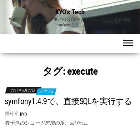
Skip
KYO's Tech
to
Web関連の備忘。Linux運用とMac関連をメインに、vim, git, shell, php,
the
symfony..など。
content
タグ:
execute
2011年3月20日
オフ
symfony1.4.9で、直接SQLを実行する
投稿者:
KYO
数千件のレコード追加の度、setXxxx…