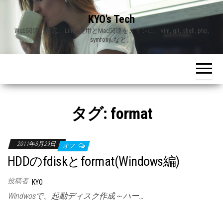
Skip
KYO's Tech
to
Web関連の備忘。Linux運用とMac関連をメインに、vim, git, shell, php,
the
symfony..など。
content
タグ:
format
2011年3月29日
オフ
HDDのfdiskとformat(Windows編)
投稿者:
KYO
Windwosで、起動ディスク作成～ハー…