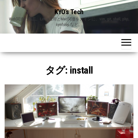
Skip
KYO's Tech
to
Web関連の備忘。Linux運用とMac関連をメインに、vim, git, shell, php,
the
symfony..など。
content
タグ:
install