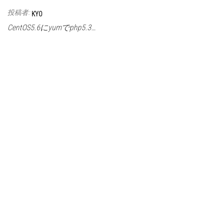
投稿者:
KYO
CentOS5.6にyumでphp5.3…