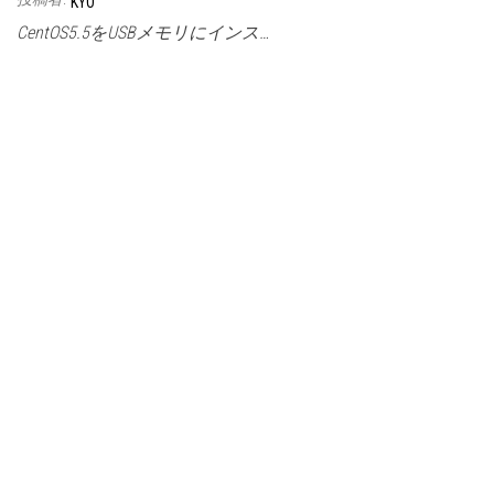
KYO
CentOS5.5をUSBメモリにインス…