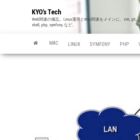
Skip
KYO's Tech
to
Web関連の備忘。Linux運用とMac関連をメインに、vim, git,
the
shell, php, symfony..など。
content
MAC
LINUX
SYMFONY
PHP