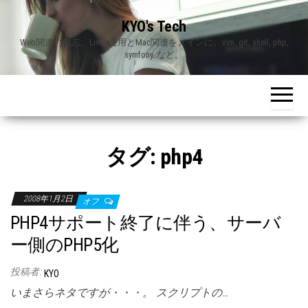
Skip
KYO's Tech
to
Web関連の備忘。Linux運用とMac関連をメインに、vim, git, shell, php,
the
symfony..など。
content
タグ:
php4
2008年1月2日
オフ
PHP4サポート終了に伴う、サーバ
ー側のPHP5化
投稿者:
KYO
いまさらネタですが・・・。 スクリプトの…