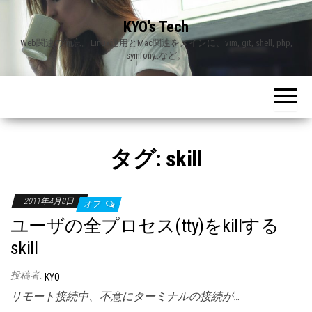
Skip
KYO's Tech
to
Web関連の備忘。Linux運用とMac関連をメインに、vim, git, shell, php,
the
symfony..など。
content
タグ:
skill
2011年4月8日
オフ
ユーザの全プロセス(tty)をkillする
skill
投稿者:
KYO
リモート接続中、不意にターミナルの接続が…