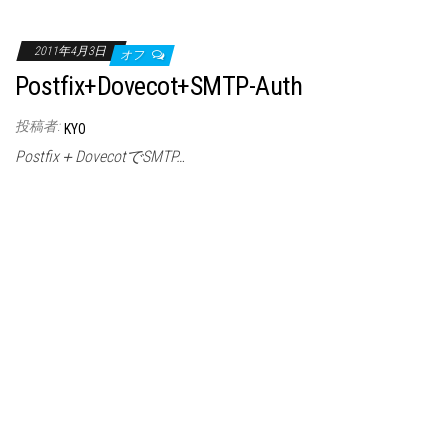
2011年4月3日
オフ
Postfix+Dovecot+SMTP-Auth
投稿者:
KYO
Postfix＋DovecotでSMTP…