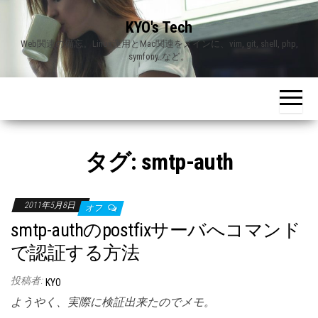
Skip
KYO's Tech
to
Web関連の備忘。Linux運用とMac関連をメインに、vim, git, shell, php,
the
symfony..など。
content
タグ:
smtp-auth
2011年5月8日
オフ
smtp-authのpostfixサーバへコマンド
で認証する方法
投稿者:
KYO
ようやく、実際に検証出来たのでメモ。