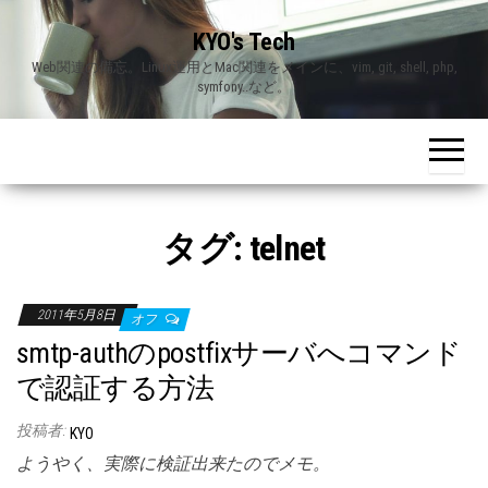
Skip
KYO's Tech
to
Web関連の備忘。Linux運用とMac関連をメインに、vim, git, shell, php,
the
symfony..など。
content
タグ:
telnet
2011年5月8日
オフ
smtp-authのpostfixサーバへコマンド
で認証する方法
投稿者:
KYO
ようやく、実際に検証出来たのでメモ。