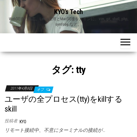
Skip
KYO's Tech
to
Web関連の備忘。Linux運用とMac関連をメインに、vim, git, shell, php,
the
symfony..など。
content
タグ:
tty
2011年4月8日
オフ
ユーザの全プロセス(tty)をkillする
skill
投稿者:
KYO
リモート接続中、不意にターミナルの接続が…