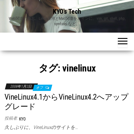
Skip
KYO's Tech
to
Web関連の備忘。Linux運用とMac関連をメインに、vim, git, shell, php,
the
symfony..など。
content
タグ:
vinelinux
2008年1月2日
オフ
VineLinux4.1からVineLinux4.2へアップ
グレード
投稿者:
KYO
久しぶりに、VineLinuxのサイトを…