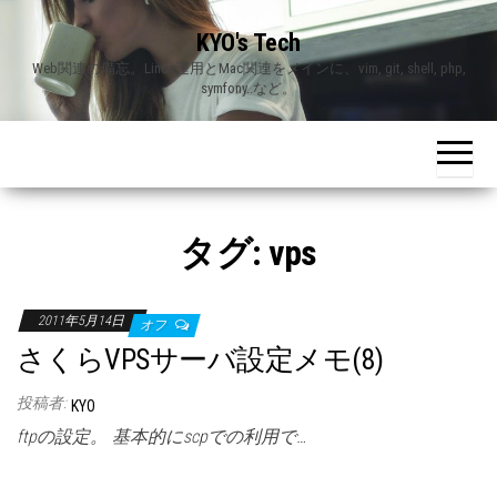
Skip
KYO's Tech
to
Web関連の備忘。Linux運用とMac関連をメインに、vim, git, shell, php,
the
symfony..など。
content
タグ:
vps
2011年5月14日
オフ
さくらVPSサーバ設定メモ(8)
投稿者:
KYO
ftpの設定。 基本的にscpでの利用で…