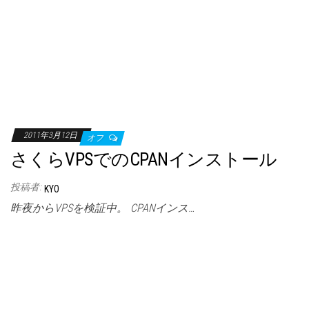
2011年3月12日
オフ
さくらVPSでのCPANインストール
投稿者:
KYO
昨夜からVPSを検証中。 CPANインス…