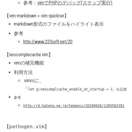
参考：
vimでPHPのデバッグ(ステップ実行)
【vim-markdown＋vim-quickrun】
markdown形式のファイルをハイライト表示
参考
http://www.223soft.net/20
【neocomplecache.vim】
vimの補完機能
利用方法
.vimrcに、
「
let g:neocomplcache_enable_at_startup = 1」を記述
参考
http://d.hatena.ne.jp/teppeis/20100926/1285502391
【pathogen.vim】