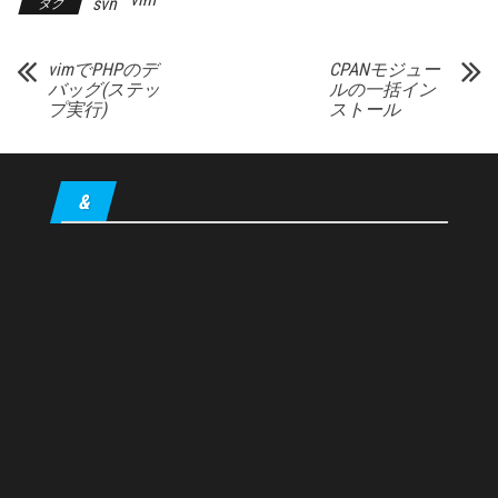
svn
タグ
vimでPHPのデ
CPANモジュー
バッグ(ステッ
ルの一括イン
プ実行)
ストール
&