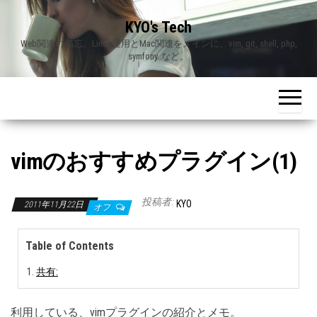
Skip
KYO's Tech
to
Web関連の備忘。Linux運用とMac関連をメインに、vim, git, shell, php,
the
symfony..など。
content
vimのおすすめプラグイン(1)
投稿者:
KYO
2011年11月22日
オフ
Table of Contents
共有:
利用している、vimプラグインの紹介とメモ。