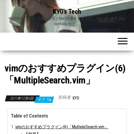
Skip
KYO's Tech
to
Web関連の備忘。Linux運用とMac関連をメインに、vim, git, shell, php,
the
symfony..など。
content
vimのおすすめプラグイン(6)
「MultipleSearch.vim」
投稿者:
KYO
2011年12月6日
オフ
Table of Contents
vimのおすすめプラグイン(6)「MultipleSearch.vim」