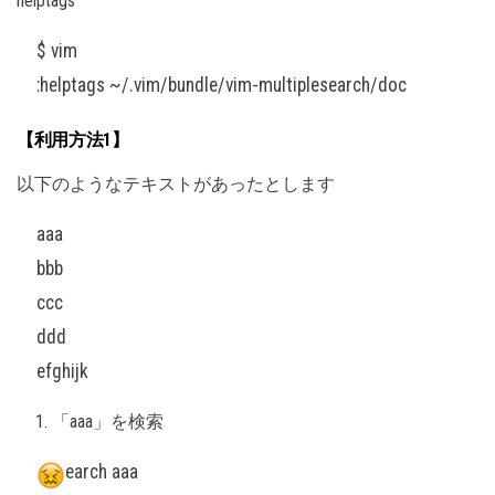
helptags
$ vim
:helptags ~/.vim/bundle/vim-multiplesearch/doc
【利用方法1】
以下のようなテキストがあったとします
aaa
bbb
ccc
ddd
efghijk
「aaa」を検索
earch aaa