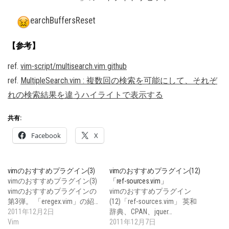
earchBuffersReset
【参考】
ref.
vim-script/multisearch.vim github
ref.
MultipleSearch.vim : 複数回の検索を可能にして、それぞ
れの検索結果を違うハイライトで表示する
共有:
Facebook
X
vimのおすすめプラグイン(3)
vimのおすすめプラグイン(12)
vimのおすすめプラグイン(3)
「ref-sources.vim」
vimのおすすめプラグインの
vimのおすすめプラグイン
第3弾。 「eregex.vim」の紹…
(12)「ref-sources.vim」 英和
2011年12月2日
辞典、CPAN、jquer…
Vim
2011年12月7日