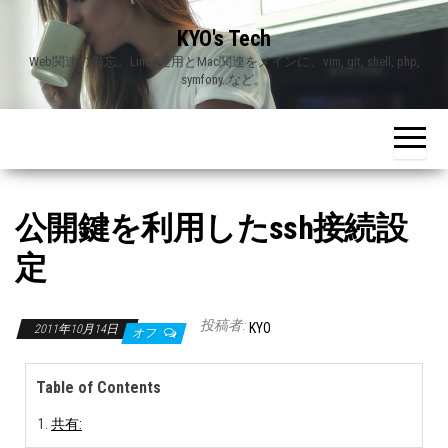
Skip
KYO's Tech
to
Web関連の備忘。Linux運用とMac関連をメインに、vim, git, shell, php,
the
symfony..など。
content
公開鍵を利用したssh接続設
定
投稿者:
KYO
2011年10月14日
オフ
Table of Contents
共有: