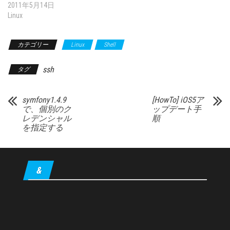
2011年5月14日
Linux
カテゴリー
Linux
Shell
ssh
タグ
symfony1.4.9
[HowTo] iOS5ア
で、個別のク
ップデート手
レデンシャル
順
を指定する
&