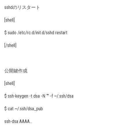
sshdのリスタート
[shell]
$ sudo /etc/rc.d/init.d/sshd restart
[/shell]
公開鍵作成
[shell]
$ ssh-keygen -t dsa -N “” -f ~/.ssh/dsa
$ cat ~/.ssh/dsa_pub
ssh-dsa AAAA…