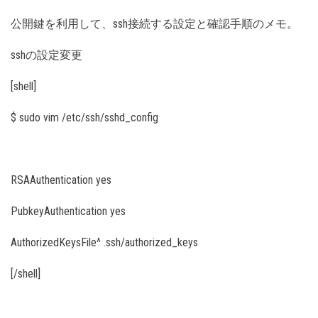
公開鍵を利用して、ssh接続する設定と確認手順のメモ。
sshの設定変更
[shell]
$ sudo vim /etc/ssh/sshd_config
RSAAuthentication yes
PubkeyAuthentication yes
AuthorizedKeysFile^ .ssh/authorized_keys
[/shell]