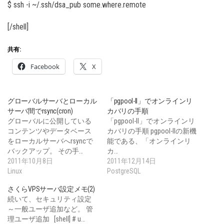
$ ssh -i ~/.ssh/dsa_pub some.where.remote
[/shell]
共有:
Facebook
X
グローバルサーバとローカル
「pgpool-II」でオンラインリ
サーバ間でrsync(cron)
カバリの手順
グローバルに公開している
「pgpool-II」でオンラインリ
コンテンツやデータベース
カバリの手順 pgpool-IIの新機
をローカルサーバへrsyncで
能である、「オンラインリ
バックアップ。 その手…
カ…
2011年10月8日
2011年12月14日
Linux
PostgreSQL
さくらVPSサーバ設定メモ(2)
続いて、セキュリティ設定
～一般ユーザ追加など。 管
理ユーザ追加 [shell] # u…