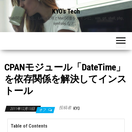
Skip
KYO's Tech
to
Web関連の備忘。Linux運用とMac関連をメインに、vim, git, shell, php,
the
symfony..など。
content
CPANモジュール「DateTime」
を依存関係を解決してインス
トール
投稿者:
KYO
2011年12月13日
オフ
Table of Contents