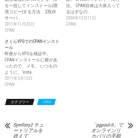
を一括してインストール(環
法。 CPAN自体は大体入って
境コピー)する方法 【既存
るはずなの…
サーバ…
2006年12月11日
2011年11月23日
CPAN
CPAN
さくらVPSでのCPANインスト
ール
昨夜からVPSを検証中。
CPANインストールに癖があ
ったので、メモ。 いつもの
ように、'insta…
2011年3月12日
CPAN
カテゴリー
CPAN
Symfony2 チュ
「pgpool-II」で
ートリアルを
オンラインリ
終えて
カバリの手順