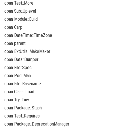
cpan Test::More
cpan Sub::Uplevel
cpan Module::Build
cpan Carp
cpan DateTime::TimeZone
cpan parent
cpan ExtUtils::MakeMaker
cpan Data::Dumper
cpan File::Spec
cpan Pod::Man
cpan File::Basename
cpan Class::Load
cpan Try::Tiny
cpan Package::Stash
cpan Test::Requires
cpan Package::DeprecationManager