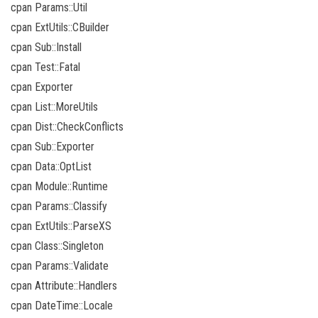
cpan Params::Util
cpan ExtUtils::CBuilder
cpan Sub::Install
cpan Test::Fatal
cpan Exporter
cpan List::MoreUtils
cpan Dist::CheckConflicts
cpan Sub::Exporter
cpan Data::OptList
cpan Module::Runtime
cpan Params::Classify
cpan ExtUtils::ParseXS
cpan Class::Singleton
cpan Params::Validate
cpan Attribute::Handlers
cpan DateTime::Locale