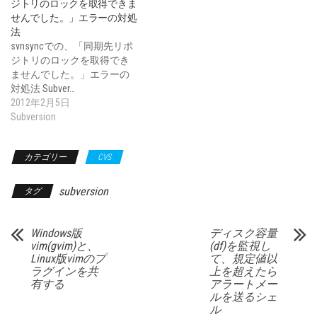
ジトリのロックを取得できま
せんでした。」エラーの対処
法
svnsyncでの、「同期先リポ
ジトリのロックを取得でき
ませんでした。」エラーの
対処法 Subver…
2012年2月5日
Subversion
カテゴリー
CVS
subversion
タグ
Windows版
ディスク容量
vim(gvim)と、
(df)を監視し
Linux版vimのプ
て、規定値以
ラグインを共
上を超えたら
有する
アラートメー
ルを送るシェ
ル