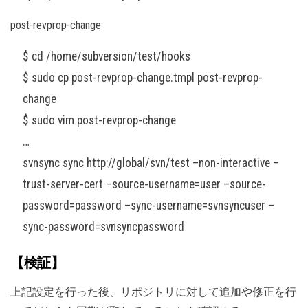
post-revprop-change
$ cd /home/subversion/test/hooks
$ sudo cp post-revprop-change.tmpl post-revprop-
change
$ sudo vim post-revprop-change
…
svnsync sync http://global/svn/test –non-interactive –
trust-server-cert –source-username=user –source-
password=password –sync-username=svnsyncuser –
sync-password=svnsyncpassword
【検証】
上記設定を行った後、リポジトリに対して追加や修正を行