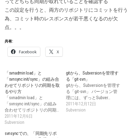
ってどちらも同期が取れていることを確認する
この設定を行うと、両方のリポジトリにコミットを行う
為、コミット時のレスポンスが若干悪くなるのが欠
点。。。
共有:
Facebook
X
「svnadmin load」と
gitから、Subversionを管理す
「svnsync init/sync」の組み合
る「git-svn」
わせてリポジトリの同期を取
gitから、Subversionを管理す
るやり方
る「git-svn」 バージョン管
「svnadmin load」と
理には、ずっとSubver…
「svnsync init/sync」の組み
2011年12月12日
合わせてリポジトリの同期…
Subversion
2011年12月6日
Subversion
svnsyncでの、「同期先リポ