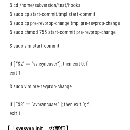
$ cd /home/subversion/test/hooks
$ sudo cp start-commit.tmpl start-commit
$ sudo cp pre-revprop-change.tmpl pre-revprop-change
$ sudo chmod 755 start-commit pre-revprop-change
$ sudo vim start-commit
…
if [ “$2” == “svnsyncuser”]; then exit 0; fi
exit 1
$ sudo vim pre-revprop-change
…
if [ “$3” == “svnsyncuser” ]; then exit 0; fi
exit 1
【「svnsync init」の実行】