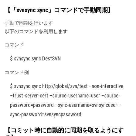
【「svnsync sync」コマンドで手動同期】
手動で同期を行います
以下のコマンドを利用します
コマンド
$ svnsync sync DestSVN
コマンド例
$ svnsync sync http://global/svn/test –non-interactive
–trust-server-cert –source-username=user –source-
password=password –sync-username=svnsyncuser –
sync-password=svnsyncpassword
【コミット時に自動的に同期を取るようにす