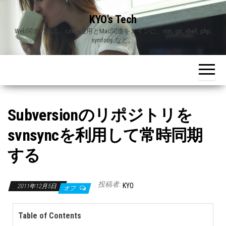
Skip
KYO's Tech
to
Web関連の備忘。Linux運用とMac関連をメインに、vim, git, shell, php,
the
symfony..など。
content
Subversionのリポジトリを
svnsyncを利用して常時同期
する
投稿者:
KYO
2011年12月5日
オフ
Table of Contents