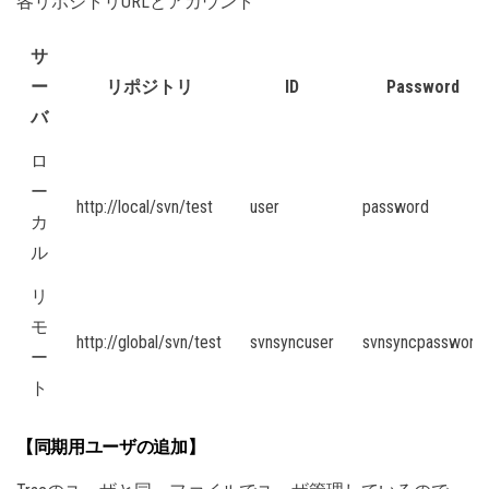
各リポジトリURLとアカウント
サ
ー
リポジトリ
ID
Password
バ
ロ
ー
http://local/svn/test
user
password
カ
ル
リ
モ
http://global/svn/test
svnsyncuser
svnsyncpassword
ー
ト
【同期用ユーザの追加】