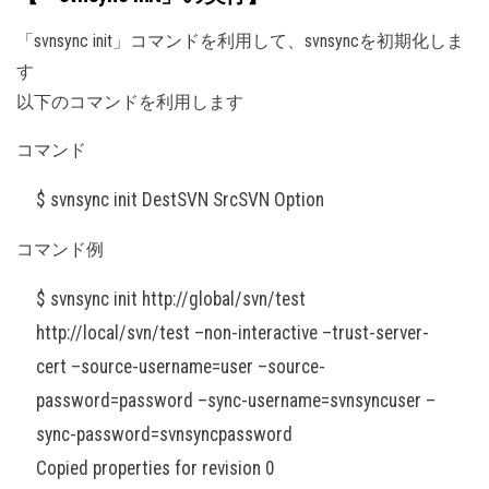
「svnsync init」コマンドを利用して、svnsyncを初期化しま
す
以下のコマンドを利用します
コマンド
$ svnsync init DestSVN SrcSVN Option
コマンド例
$ svnsync init http://global/svn/test
http://local/svn/test –non-interactive –trust-server-
cert –source-username=user –source-
password=password –sync-username=svnsyncuser –
sync-password=svnsyncpassword
Copied properties for revision 0