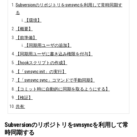
Subversionのリポジトリをsvnsyncを利用して常時同期す
る
【環境】
【概要】
【前準備】
【同期用ユーザの追加】
【同期用ユーザに書き込み権限を付与】
【hookスクリプトの作成】
【「svnsync init」の実行】
【「svnsync sync」コマンドで手動同期】
【コミット時に自動的に同期を取るようにする】
【検証】
共有:
Subversionのリポジトリをsvnsyncを利用して常
時同期する