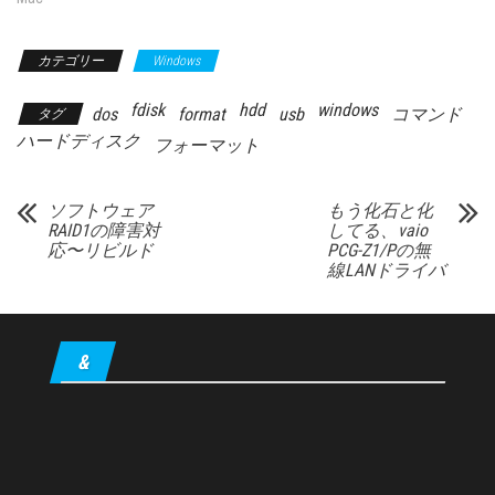
カテゴリー
Windows
fdisk
hdd
windows
dos
format
usb
コマンド
タグ
ハードディスク
フォーマット
ソフトウェア
もう化石と化
RAID1の障害対
してる、vaio
応〜リビルド
PCG-Z1/Pの無
線LANドライバ
&