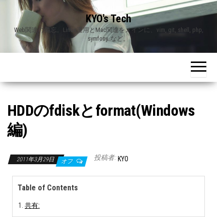
Skip
KYO's Tech
to
Web関連の備忘。Linux運用とMac関連をメインに、vim, git, shell, php,
the
symfony..など。
content
HDDのfdiskとformat(Windows
編)
投稿者:
KYO
2011年3月29日
オフ
Table of Contents
共有: