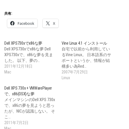
共有:
Facebook
X
Dell XPS730xでx86な夢
Vine Linux 4.1 インストール
Dell XPS730xでx86な夢 Dell
自宅で以前から利用してい
XPS730xで、x86な夢を見ま
るVine Linux。 日本語系のサ
した。 以下、夢の…
ポートというか、情報が結
2011年12月18日
構多い為Red…
Mac
2007年7月29日
Linux
Dell XPS 730x + VMWarePlayer
で、x86(OSX)な夢
メインマシンのDell XPS 730x
で、x86の夢を見ようと思っ
たが、NICが認識しない。 そ
こ…
2011年7月2日
Mac